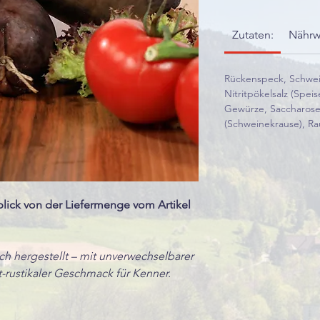
Zutaten:
Nährw
Rückenspeck, Schwei
Nitritpökelsalz (Speis
Gewürze, Saccharos
(Schweinekrause), R
blick von der Liefermenge vom Artikel
sch hergestellt – mit unverwechselbarer
-rustikaler Geschmack für Kenner.