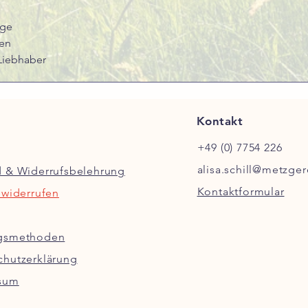
age
nen
Liebhaber
Kontakt
+49 (0) 7754 226
alisa.schill@metzger
d & Widerrufsbelehrung
Kontaktformular
 widerrufen
gsmethoden
chutzerklärung
sum