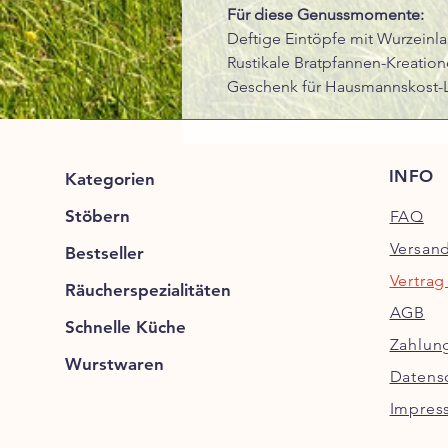
Für diese Genussmomente:
Deftige Eintöpfe mit Wurzeinl
Rustikale Bratpfannen-Kreatio
Geschenk für Hausmannskost-
INFO
Kategorien
Stöbern
FAQ
Versan
Bestseller
Vertrag
Räucherspezialitäten
AGB
Schnelle Küche
Zahlun
Wurstwaren
Datens
Impres