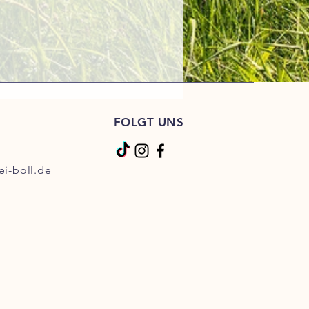
FOLGT UNS
ei-boll.de