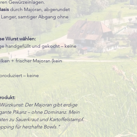
baren Gewürzeinlagen.
asis
durch Majoran, abgerundet
. Langer, samtiger Abgang ohne
se Wurst wählen:
e handgefüllt und gekocht – keine
ken + frischer Majoran (kein
 produziert – keine
rodukt:
 Würzkunst: Der Majoran gibt erdige
legante Pikanz – ohne Dominanz. Mein
ten zu Sauerkraut und Kartoffelstampf.
pping für herzhafte Bowls."