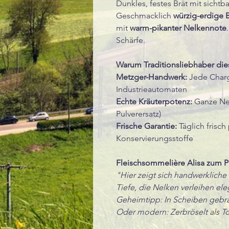
Dunkles, festes Brät mit sicht
Geschmacklich
würzig-erdige B
mit
warm-pikanter Nelkennote
Schärfe.
Warum Traditionsliebhaber die
Metzger-Handwerk:
Jede Charg
Industrieautomaten
Echte Kräuterpotenz:
Ganze Nel
Pulverersatz)
Frische Garantie:
Täglich frisch
Konservierungsstoffe
Fleischsommelière Alisa zum P
"Hier zeigt sich handwerkliche
Tiefe, die Nelken verleihen e
Geheimtipp: In Scheiben gebra
Oder modern: Zerbröselt als To