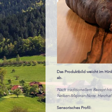
Das Produktbild weicht im Hin
ab.
Nach traditionellem Rezept fri
Nelken-Majoran-Note. Herzhaft
Sensorisches Profil: