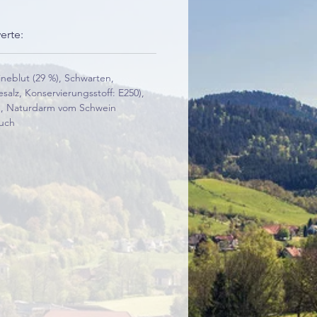
erte:
neblut (29 %), Schwarten,
esalz, Konservierungsstoff: E250),
e, Naturdarm vom Schwein
auch