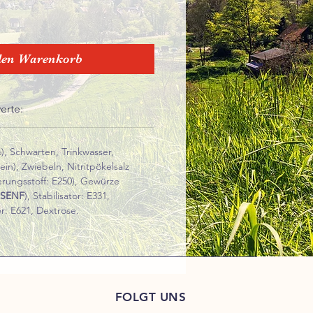
den Warenkorb
erte:
), Schwarten, Trinkwasser,
in), Zwiebeln, Nitritpökelsalz
erungsstoff: E250), Gewürze
SENF
), Stabilisator: E331,
: E621, Dextrose.
FOLGT UNS