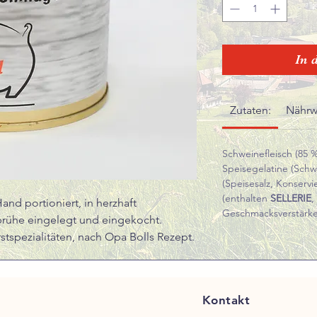
In 
Zutaten:
Nährw
Schweinefleisch (85 %
Speisegelatine (Schwe
(Speisesalz, Konservi
(enthalten
SELLERIE
,
and portioniert, in herzhaft
Geschmacksverstärker
brühe eingelegt und eingekocht.
stspezialitäten, nach Opa Bolls Rezept.
Kontakt