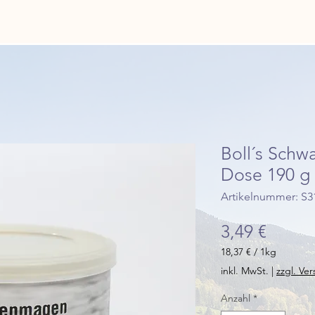
Boll´s Schw
Dose 190 g
Artikelnummer: S3
Preis
3,49 €
18,37 €
/
1kg
18,37 €
inkl. MwSt.
|
zzgl. Ve
pro
1
Anzahl
*
Kilogramm