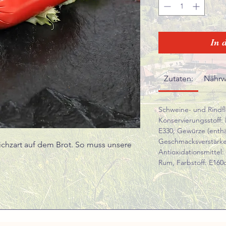
In 
Zutaten:
Nährw
Schweine- und Rindfle
Konservierungsstoff: 
E330; Gewürze (enth
Geschmacksverstärke
chzart auf dem Brot. So muss unsere
Antioxidationsmittel:
Rum, Farbstoff: E160
.