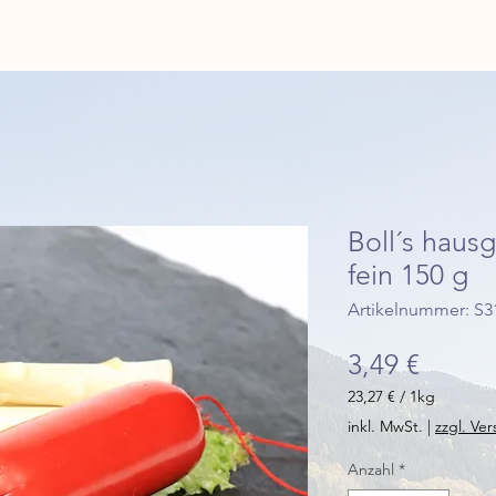
Boll´s haus
fein 150 g
Artikelnummer: S3
Preis
3,49 €
23,27 €
/
1kg
23,27 €
inkl. MwSt.
|
zzgl. Ve
pro
1
Anzahl
*
Kilogramm