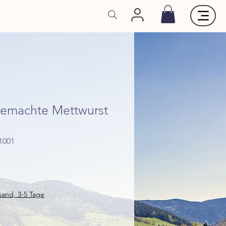
gemachte Mettwurst
1001
rsand, 3-5 Tage