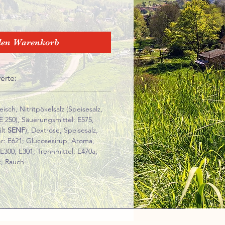
den Warenkorb
erte:
isch, Nitritpökelsalz (Speisesalz,
E 250), Säuerungsmittel: E575,
ält
SENF
), Dextrose, Speisesalz,
r: E621; Glucosesirup, Aroma,
 E300, E301; Trennmittel: E470a;
c, Rauch