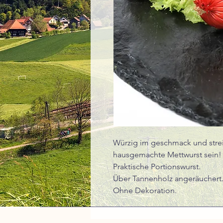
Würzig im geschmack und strei
hausgemachte Mettwurst sein!
Praktische Portionswurst.
Über Tannenholz angeräuchert
Ohne Dekoration.