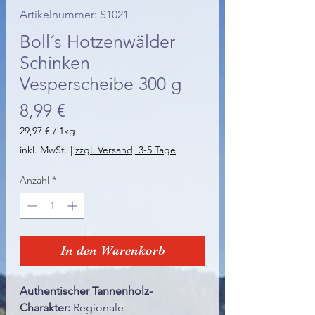
Artikelnummer: S1021
Boll´s Hotzenwälder
Schinken
Vesperscheibe 300 g
Preis
8,99 €
29,97 €
/
1kg
29,97 €
inkl. MwSt.
|
zzgl. Versand, 3-5 Tage
pro
1
Anzahl
*
Kilogramm
In den Warenkorb
Authentischer Tannenholz-
Charakter:
Regionale