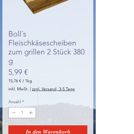
Boll´s
Fleischkäsescheiben
zum grillen 2 Stück 380
g
Preis
5,99 €
15,76 €
/
1kg
15,76 €
inkl. MwSt.
|
zzgl. Versand, 3-5 Tage
pro
1
Anzahl
*
Kilogramm
In den Warenkorb