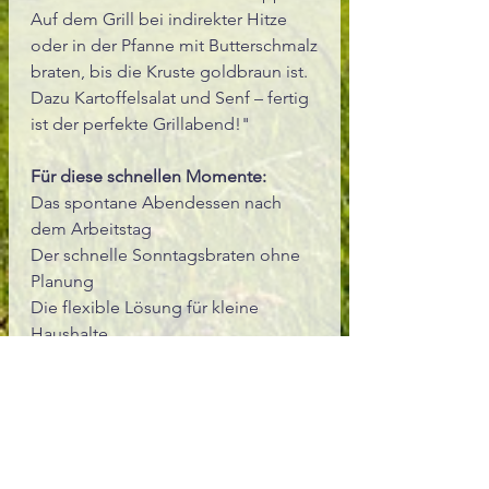
Auf dem Grill bei indirekter Hitze
oder in der Pfanne mit Butterschmalz
braten, bis die Kruste goldbraun ist.
Dazu Kartoffelsalat und Senf – fertig
ist der perfekte Grillabend!"
Für diese schnellen Momente:
Das spontane Abendessen nach
dem Arbeitstag
Der schnelle Sonntagsbraten ohne
Planung
Die flexible Lösung für kleine
Haushalte
Zutaten:
Rind- und Schweinefleisch (76 %),
Nährwerte:
Trinkwasser, Kalbfleisch (2 %),